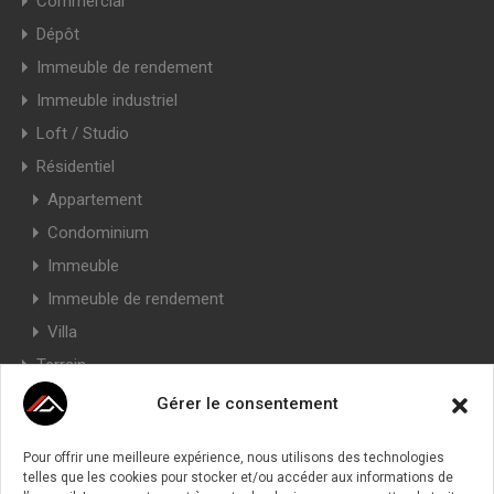
Commercial
Dépôt
Immeuble de rendement
Immeuble industriel
Loft / Studio
Résidentiel
Appartement
Condominium
Immeuble
Immeuble de rendement
Villa
Terrain
Villa jumelle
Gérer le consentement
Horaires
Pour offrir une meilleure expérience, nous utilisons des technologies
telles que les cookies pour stocker et/ou accéder aux informations de